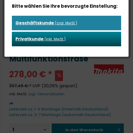
Bitte wählen Sie Ihre bevorzugte Einstellung:
Geschäftskunde
(zzgl. MwSt.)
Privatkunde
(inkl. MwSt.)
DRT50ZJX2 Akku-
Multifunktionsfrase
278,00 € *
397,46 € *
UVP
(30,06% gespart)
inkl. MwSt.
zzgl. Versandkosten
Lieferzeit ca. 1-4 Werktage (innerhalb Deutschland)
Lieferzeit ca. 3-7 Werktage (außerhalb Deutschland)
In den
Warenkorb