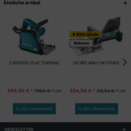
Ähnliche Artikel
6.500 U/min
100mm
CA5000XJ PLATTENFRASE
DPJ180 AKKU-NUTFRASE
593,00 € *
224,00 € *
796,11 € *
316,54 € *
UVP
UVP
In den
Warenkorb
In den
Warenkorb
NEWSLETTER