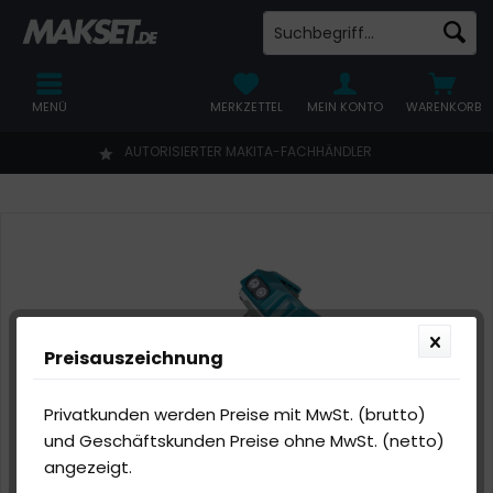
MENÜ
MERKZETTEL
MEIN KONTO
WARENKORB
AUTORISIERTER MAKITA-FACHHÄNDLER
Preisauszeichnung
Privatkunden werden Preise mit MwSt. (brutto)
und Geschäftskunden Preise ohne MwSt. (netto)
angezeigt.
Abbildung ähnlich