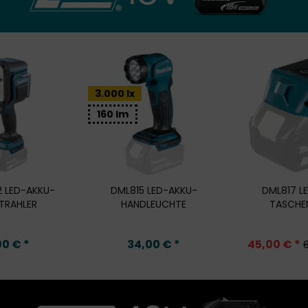
3.000 lx
160 lm
 LED-AKKU-
DML815 LED-AKKU-
DML817 L
TRAHLER
HANDLEUCHTE
TASCHE
00 € *
34,00 € *
45,00 € *