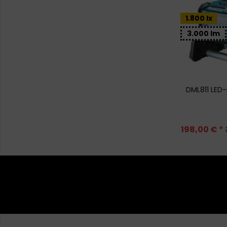
1.800 lx
3.000 lm
DML811 LED
198,00 € *