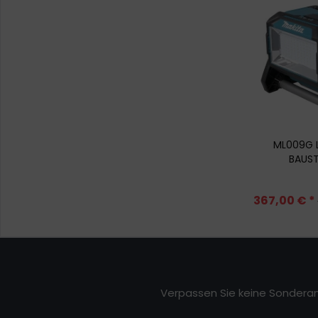
ML009G 
BAUST
367,00 € *
Verpassen Sie keine Sonderan