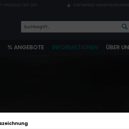
T-SPEZIALIST SEIT 2011
KOSTENFREIE GARANTIEVERLÄNG
% ANGEBOTE
INFORMATIONEN
ÜBER U
uszeichnung