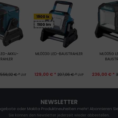
1900 lx
1100 lm
LED-AKKU-
ML003G LED-BAUSTRAHLER
ML005G L
RAHLER
BAUST
129,00 € *
236,00 € *
556,92 € *
207,06 € *
3
UVP
UVP
NEWSLETTER
gebote oder Makita Produktneuheiten mehr! Abonnieren Sie
Sie können den Newsletter jederzeit wieder abbestellen.