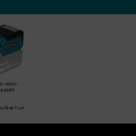
ED-AKKU-
NLAMPE
61,76 € *
UVP