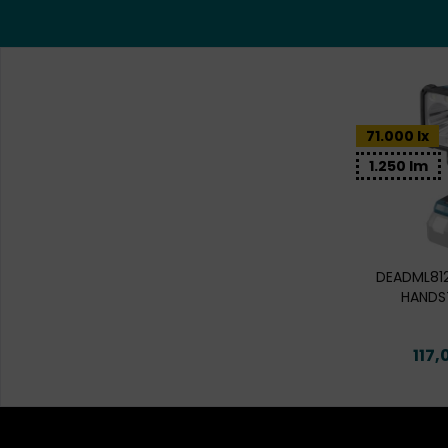
71.000 lx
1.250 lm
DEADML812
HANDS
117,