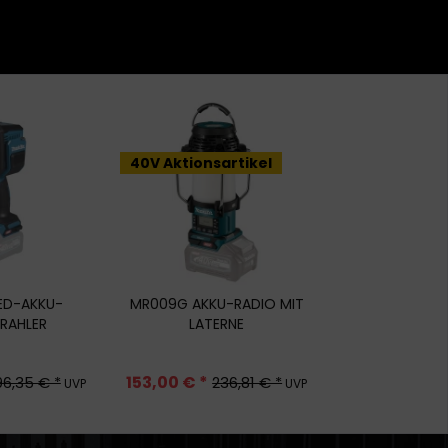
40V Aktionsartikel
ED-AKKU-
MR009G AKKU-RADIO MIT
RAHLER
LATERNE
153,00 € *
96,35 € *
236,81 € *
UVP
UVP