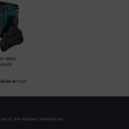
ED-AKKU-
RAHLER
26,06 € *
UVP
 jetzt den Makset Newsletter.