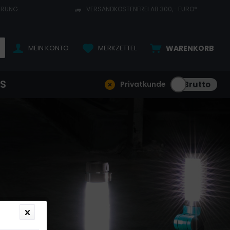
ERUNG
VERSANDKOSTENFREI AB 300,- EURO*
MEIN KONTO
MERKZETTEL
WARENKORB
NS
Privatkunde