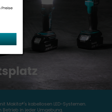
 Preise
r
tsplatz
 mit Makita®'s kabellosen LED-Systemen.
n Betrieb in jeder Umgebung.