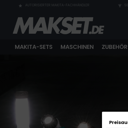
AUTORISIERTER MAKITA-FACHHÄNDLER
SE
MAKITA-SETS
MASCHINEN
ZUBEHÖR
Preisa