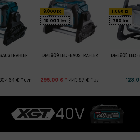
3.800 lx
1.050 lx
10.000 lm
750 lm
-BAUSTRAHLER
DML809 LED-BAUSTRAHLER
DML805 LED-
295,00 € *
128,0
304,64 € *
443,87 € *
UVP
UVP
40V