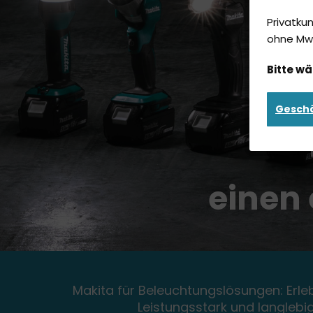
Privatku
ohne MwS
Bitte wä
Gesch
einen 
Makita für Beleuchtungslösungen: Erleb
Leistungsstark und langlebi