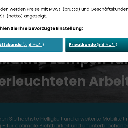
nden werden Preise mit MwSt. (brutto) und Geschäftskunden
t. (netto) angezeigt.
hlen Sie Ihre bevorzugte Einstellung:
äftskunde
Privatkunde
(zzgl. MwSt.)
(inkl. MwSt.)
Makita Lampen fü
erleuchteten Arbei
en Sie höchste Helligkeit und erweiterte Mobilität
g - für optimale Sichtbarkeit und ununterbrochene