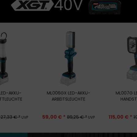
40V
LED-AKKU-
ML006GX LED-AKKU-
ML007G L
TTLEUCHTE
ARBEITSLEUCHTE
HANDST
59,00 € *
115,00 € *
127,33 € *
89,25 € *
1
UVP
UVP