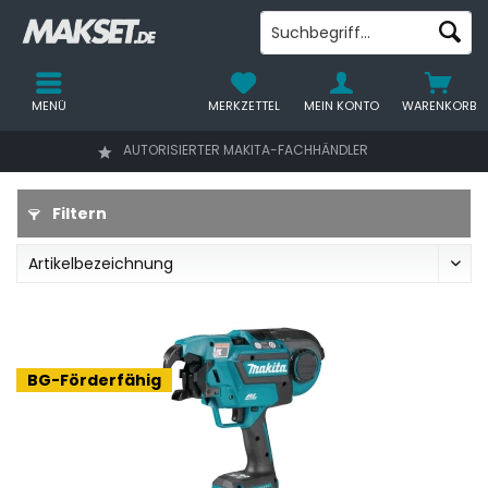
MENÜ
MERKZETTEL
MEIN KONTO
WARENKORB
AUTORISIERTER MAKITA-FACHHÄNDLER
Filtern
BG-Förderfähig