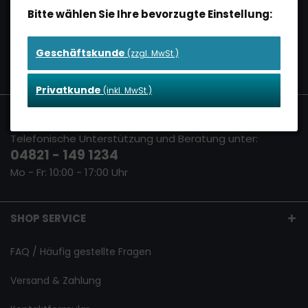
Makset Newsletter.
Bitte wählen Sie Ihre bevorzugte Einstellung:
Sie können den Newsletter jederzeit wieder abbestellen.
Geschäftskunde
(zzgl. MwSt.)
Privatkunde
(inkl. MwSt.)
KONTAKT
Telefonische Unterstützung und Beratung unter:
04821 - 149 1234
Mo - Fr: 10:00 - 17:00 Uhr
SHOP SERVICE
FAQ / Häufig gestellte Fragen
Versand & Zahlung