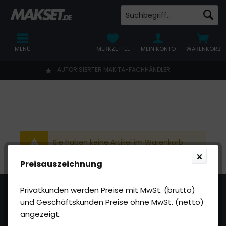
MENÜ
MERKZETTEL
MEIN KONTO
WARENKORB
AUTORISIERTER MAKITA-FACHHÄNDLER
Sie haben keine Artikel im Warenkorb
Preisauszeichnung
NEWSLETTER
Privatkunden werden Preise mit MwSt. (brutto)
und Geschäftskunden Preise ohne MwSt. (netto)
Verpassen Sie keine Sonderangebote oder Makita
angezeigt.
Produktneuheiten mehr! Abonnieren Sie jetzt den