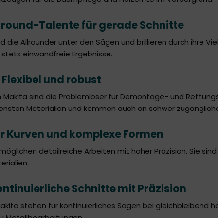
lround-Talente für gerade Schnitte
d die Allrounder unter den Sägen und brillieren durch ihre Vie
rn stets einwandfreie Ergebnisse.
Flexibel und robust
n Makita sind die Problemlöser für Demontage- und Rettung
densten Materialien und kommen auch an schwer zugängliche
ür Kurven und komplexe Formen
möglichen detailreiche Arbeiten mit hoher Präzision. Sie sin
erialien.
tinuierliche Schnitte mit Präzision
kita stehen für kontinuierliches Sägen bei gleichbleibend ho
zu Metallbearbeitungen.