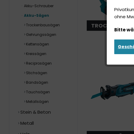
Akku-Schrauber
Privatku
Akku-Sägen
ohne MwS
TROCKENBAUS
Trockenbausägen
Bitte wä
Gehrungssägen
Kettensägen
Gesch
Kreissägen
Reciprosägen
Stichsägen
Bandsägen
Tauchsägen
Metallsägen
Stein & Beton
Metall