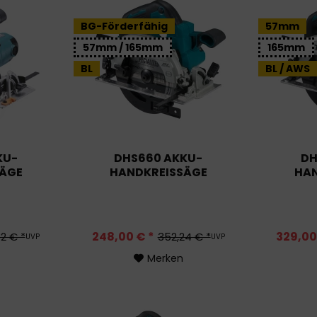
BG-Förderfähig
57mm
57mm / 165mm
165mm
BL
BL / AWS
KU-
DHS660 AKKU-
DH
ÄGE
HANDKREISSÄGE
HAN
248,00 € *
329,00
2 € *
352,24 € *
UVP
UVP
Merken