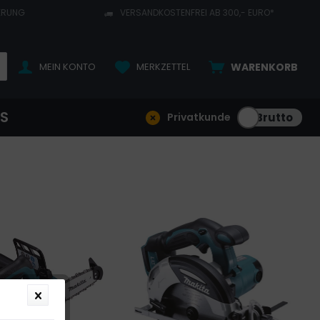
ERUNG
VERSANDKOSTENFREI AB 300,- EURO*
MEIN KONTO
MERKZETTEL
WARENKORB
NS
Privatkunde