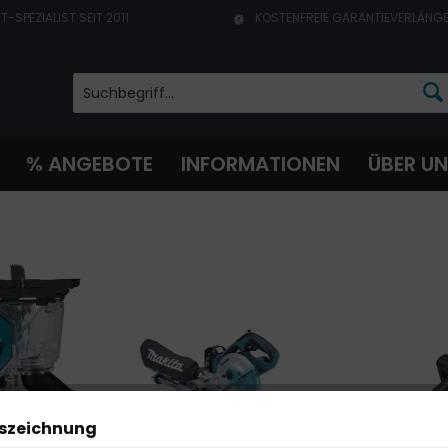
T-SPEZIALIST SEIT 2011
KOSTENFREIE GARANTIEVERLÄNG
% ANGEBOTE
INFORMATIONEN
ÜBER U
uszeichnung