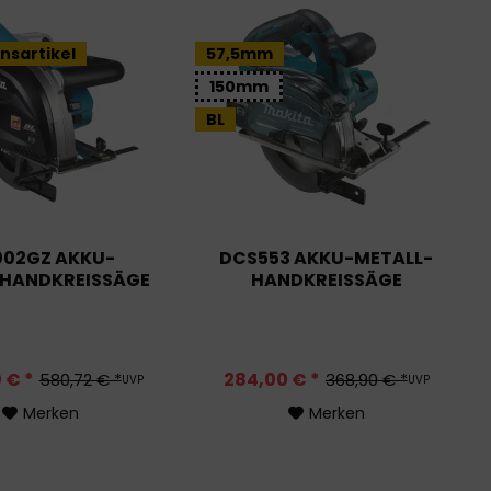
nsartikel
57,5mm
150mm
BL
002GZ AKKU-
DCS553 AKKU-METALL-
HANDKREISSÄGE
HANDKREISSÄGE
 € *
284,00 € *
580,72 € *
368,90 € *
UVP
UVP
Merken
Merken