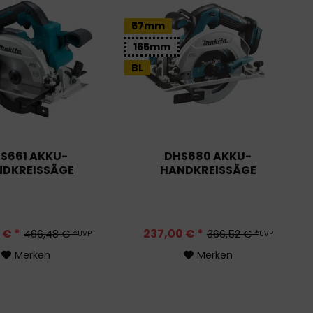
57mm
165mm
BL
S661 AKKU-
DHS680 AKKU-
DKREISSÄGE
HANDKREISSÄGE
 € *
237,00 € *
466,48 € *
366,52 € *
UVP
UVP
Merken
Merken