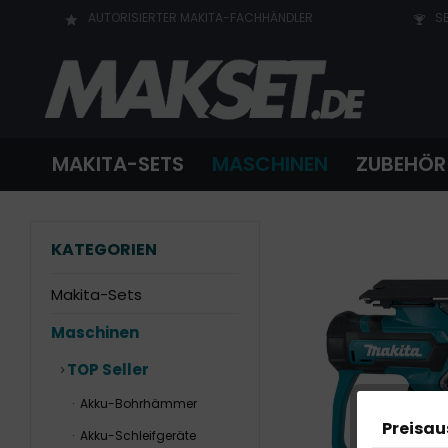
AUTORISIERTER MAKITA-FACHHÄNDLER
SE
MAKITA-SETS
MASCHINEN
ZUBEHÖR
KATEGORIEN
Makita-Sets
Maschinen
TOP Seller
Akku-Bohrhämmer
Preisa
Akku-Schleifgeräte