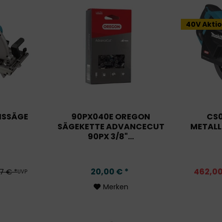
40V Aktio
ISSÄGE
90PX040E OREGON
CS
SÄGEKETTE ADVANCECUT
METALL
90PX 3/8"...
20,00 € *
462,00
7 € *
UVP
Merken