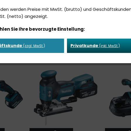
nden werden Preise mit MwSt. (brutto) und Geschäftskunden
t. (netto) angezeigt.
ÄGEN
GEHRUNGSSÄGEN
KETTEN
hlen Sie Ihre bevorzugte Einstellung:
äftskunde
Privatkunde
(zzgl. MwSt.)
(inkl. MwSt.)