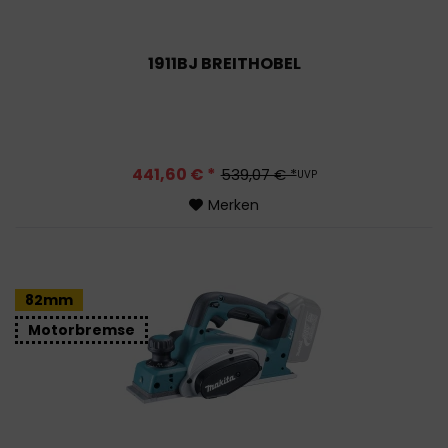
1911BJ BREITHOBEL
441,60 € *
539,07 € *
UVP
Merken
82mm
Motorbremse