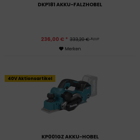
DKP181 AKKU-FALZHOBEL
236,00 € *
333,20 € *
UVP
Merken
40V Aktionsartikel
KP001GZ AKKU-HOBEL