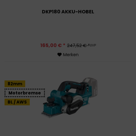
DKP180 AKKU-HOBEL
165,00 € *
247,52 € *
UVP
Merken
82mm
Motorbremse
BL / AWS