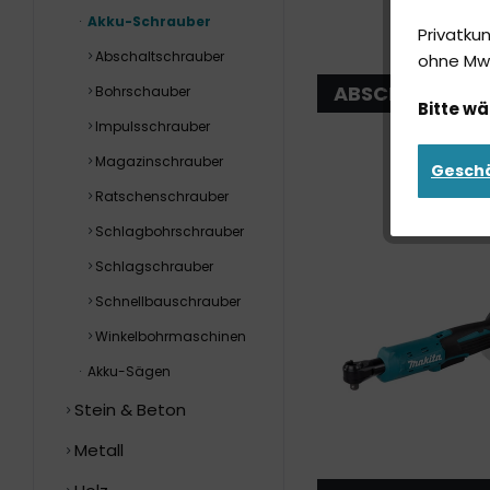
Akku-Schrauber
Privatku
Abschaltschrauber
ohne MwS
ABSCHALTSCH
Bohrschauber
Bitte wä
Impulsschrauber
Magazinschrauber
Gesch
Ratschenschrauber
Schlagbohrschrauber
Schlagschrauber
Schnellbauschrauber
Winkelbohrmaschinen
Akku-Sägen
Stein & Beton
Metall