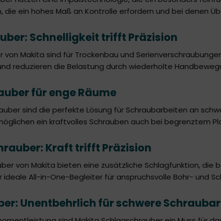
n, die ein hohes Maß an Kontrolle erfordern und bei denen Ü
er: Schnelligkeit trifft Präzision
 von Makita sind für Trockenbau und Serienverschraubungen
 und reduzieren die Belastung durch wiederholte Handbeweg
auber für enge Räume
uber sind die perfekte Lösung für Schraubarbeiten an schwe
öglichen ein kraftvolles Schrauben auch bei begrenztem P
auber: Kraft trifft Präzision
ber von Makita bieten eine zusätzliche Schlagfunktion, die
 der ideale All-in-One-Begleiter für anspruchsvolle Bohr- und
er: Unentbehrlich für schwere Schraubar
momentleistung sind Makita Schlagschrauber ein Muss für da