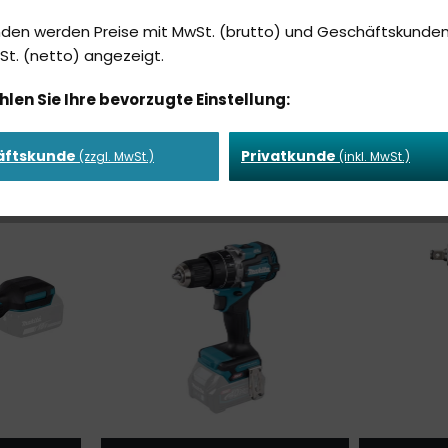
nden werden Preise mit MwSt. (brutto) und Geschäftskunden
t. (netto) angezeigt.
RAUBER
BOHRSCHAUBER
IMPULS
hlen Sie Ihre bevorzugte Einstellung:
äftskunde
Privatkunde
(zzgl. MwSt.)
(inkl. MwSt.)