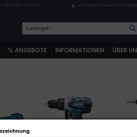
T-SPEZIALIST SEIT 2011
KOSTENFREIE GARANTIEVERLÄNG
% ANGEBOTE
INFORMATIONEN
ÜBER U
uszeichnung