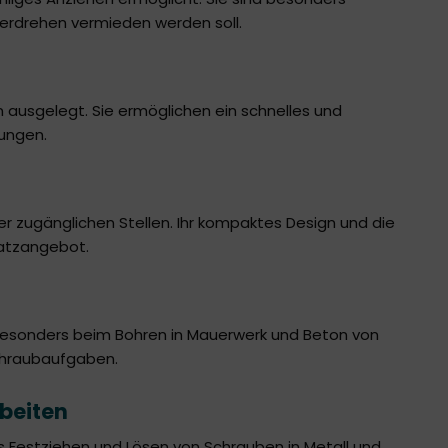
berdrehen vermieden werden soll.
 ausgelegt. Sie ermöglichen ein schnelles und
ungen.
r zugänglichen Stellen. Ihr kompaktes Design und die
latzangebot.
 besonders beim Bohren in Mauerwerk und Beton von
 Schraubaufgaben.
beiten
s Festziehen und Lösen von Schrauben in Metall und