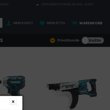
ERUNG
VERSANDKOSTENFREI AB 300,- EURO*
MEIN KONTO
MERKZETTEL
WARENKORB
NS
Privatkunde