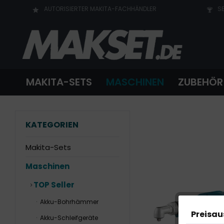
AUTORISIERTER MAKITA-FACHHÄNDLER
SE
MAKITA-SETS
MASCHINEN
ZUBEHÖR
KATEGORIEN
Makita-Sets
Maschinen
TOP Seller
Akku-Bohrhämmer
Preisa
Akku-Schleifgeräte