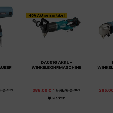
40V Aktionsartikel
DA001G AKKU-
AUBER
WINKELBOHRMASCHINE
WINKE
388,00 € *
295,00
1 € *
599,76 € *
UVP
UVP
Merken