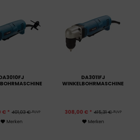
DA3010FJ
DA3011FJ
LBOHRMASCHINE
WINKELBOHRMASCHINE
 € *
308,00 € *
401,03 € *
415,31 € *
UVP
UVP
Merken
Merken