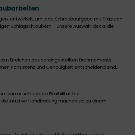
raubarbeiten
en, entwickelt, um jede Schraubaufgabe mit Präzision
eitigen Schlagschraubern – unsere Auswahl deckt die
e beim Erreichen des voreingestellten Drehmoments
enen Konsistenz und Genauigkeit entscheidend sind.
 eine unschlagbare Flexibilität bei
nd die intuitive Handhabung machen sie zu einem
hliges Anziehen ermöglicht. Sie sind besonders