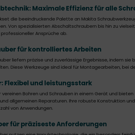
technik: Maximale Effizienz für alle Sch
kset die beeindruckende Palette an Makita Schraubwerkzeug
en. Von spezialisierten Abschaltschraubern bis hin zu viels
professioneller Ansprüche ab.
ber für kontrolliertes Arbeiten
uber liefern präzise und zuverlässige Ergebnisse, indem si
en. Diese Werkzeuge sind ideal für Montagearbeiten, bei d
 Flexibel und leistungsstark
 vereinen Bohren und Schrauben in einem Gerät und bieten so
n und allgemeinen Reparaturen. Ihre robuste Konstruktion u
ielzahl von Anwendungen.
er für präziseste Anforderungen
ber nutzen eine Impulstechnologie, die ein besonders feinfü