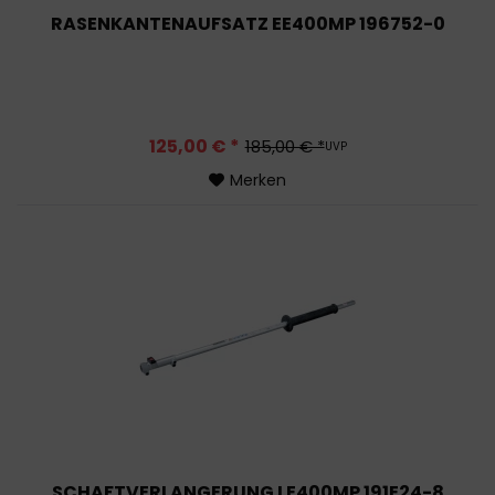
RASENKANTENAUFSATZ EE400MP 196752-0
125,00 € *
185,00 € *
UVP
Merken
SCHAFTVERLANGERUNG LE400MP 191E24-8