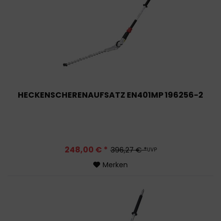
HECKENSCHERENAUFSATZ EN401MP 196256-2
248,00 € *
396,27 € *
UVP
Merken