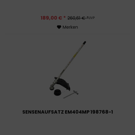
189,00 € *
260,61 € *
UVP
Merken
SENSENAUFSATZ EM404MP 198768-1