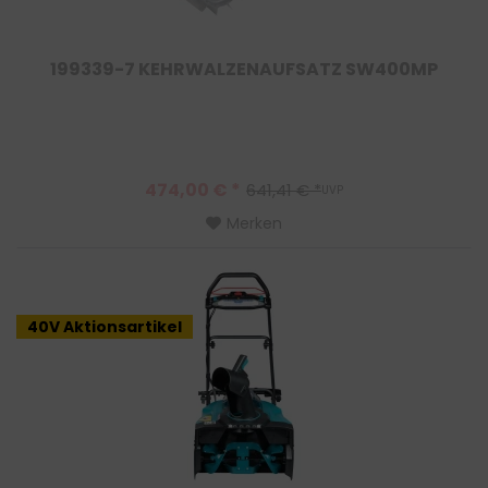
199339-7 KEHRWALZENAUFSATZ SW400MP
474,00 € *
641,41 € *
UVP
Merken
40V Aktionsartikel