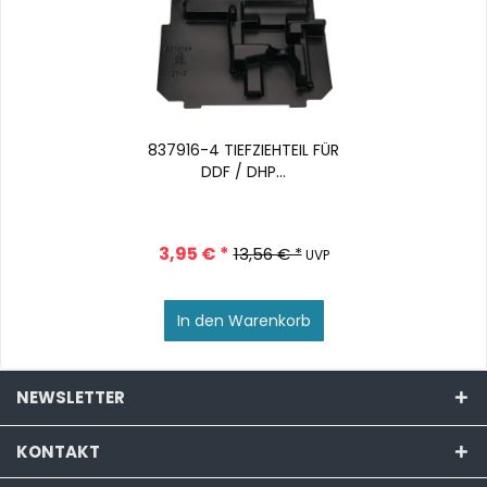
837916-4 TIEFZIEHTEIL FÜR
DDF / DHP...
3,95 € *
13,56 € *
UVP
In den
Warenkorb
NEWSLETTER
KONTAKT