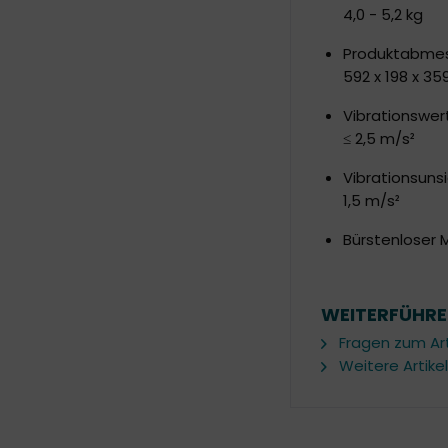
4,0 - 5,2 kg
Produktabmess
592 x 198 x 3
Vibrationswert
≤ 2,5 m/s²
Vibrationsunsi
1,5 m/s²
Bürstenloser 
WEITERFÜHRE
Fragen zum Art
Weitere Artike