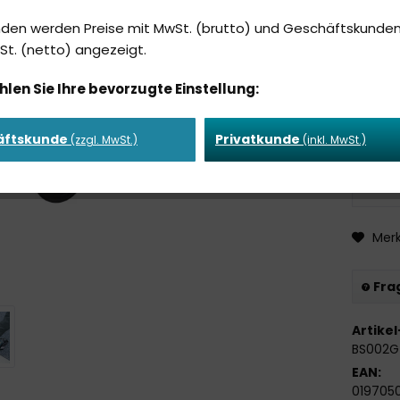
638
nden werden Preise mit MwSt. (brutto) und Geschäftskunden
t. (netto) angezeigt.
696,15 
inkl. MwS
hlen Sie Ihre bevorzugte Einstellung:
Lieferze
äftskunde
Privatkunde
(zzgl. MwSt.)
(inkl. MwSt.)
Lieferze
Mer
Frag
Artikel
BS002G
EAN:
019705