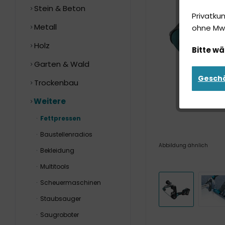
Stein & Beton
Privatku
Metall
ohne MwS
Holz
Bitte wä
Garten & Wald
Gesch
Trockenbau
Weitere
Fettpressen
Baustellenradios
Abbildung ähnlich
Bekleidung
Multitools
Scheuermaschinen
Staubsauger
Saugroboter