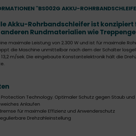
RMATIONEN "BS002G AKKU-ROHRBANDSCHLEIFE
lle Akku-Rohrbandschleifer ist konzipiert 
 anderen Rundmaterialien wie Treppengel
ine maximale Leistung von 2.300 W und ist für maximale R
pt die Maschine unmittelbar nach dem der Schalter losgela
s 13,2 m/sek. Die eingebaute Konstantelektronik hält die Dre
te.
ten
 Protection Technology. Optimaler Schutz gegen Staub und
r weiches Anlaufen
 Bremse für maximale Effizienz und Anwenderschutz
regulierbare Drehzahleinstellung