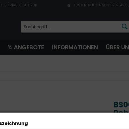
T-SPEZIALIST SEIT 2011
KOSTENFREIE GARANTIEVERLÄNG
% ANGEBOTE
INFORMATIONEN
ÜBER U
BS0
Roh
Akk
uszeichnung