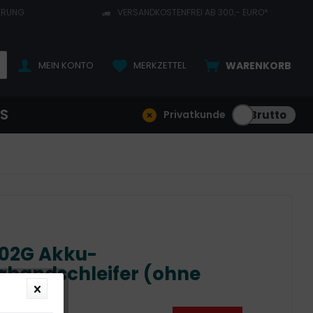
ERUNG
VERSANDKOSTENFREI AB 300,- EURO*
MEIN KONTO
MERKZETTEL
WARENKORB
NS
Privatkunde
02G Akku-
rbandschleifer (ohne
u)