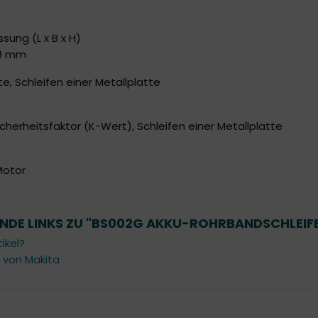
ung (L x B x H)
59 mm
e, Schleifen einer Metallplatte
cherheitsfaktor (K-Wert), Schleifen einer Metallplatte
Motor
NDE LINKS ZU "BS002G AKKU-ROHRBANDSCHLEIF
ikel?
l von Makita