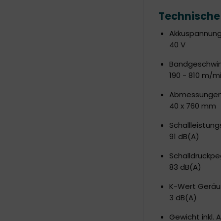
Technische
Akkuspannun
40 V
Bandgeschwin
190 - 810 m/m
Abmessungen 
40 x 760 mm
Schallleistung
91 dB(A)
Schalldruckpe
83 dB(A)
K-Wert Geräu
3 dB(A)
Gewicht inkl. 