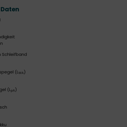
 Daten
g
digkeit
in
Schleifband
spegel (L
)
WA
gel (L
)
pA
sch
Akku