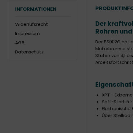
PRODUKTINFO
INFORMATIONEN
Der kraftvo
Widerrufsrecht
Rohren und
Impressum
Der BS002G hat e
AGB
Motorbremse stop
Datenschutz
Stufen von 3,1 bi
Arbeitsfortschrit
Eigenschaf
XPT - Extreme
Soft-Start fü
Elektronische
Über Stellrad 