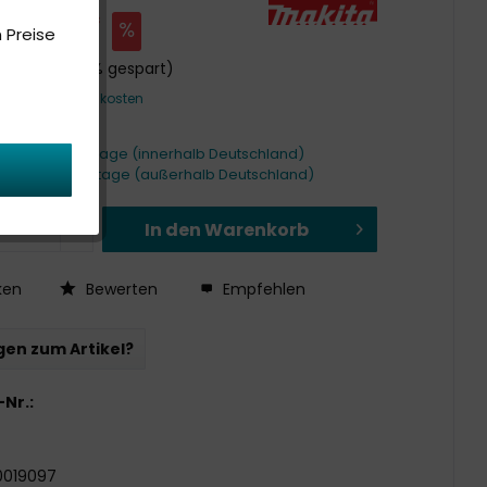
,00 € *
 Preise
€ *
UVP
(8,35% gespart)
t.
zzgl. Versandkosten
it ca. 1-4 Werktage (innerhalb Deutschland)
it ca. 3-7 Werktage (außerhalb Deutschland)
In den
Warenkorb
ken
Bewerten
Empfehlen
en zum Artikel?
-Nr.:
0019097