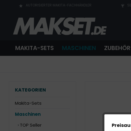
AUTORISIERTER MAKITA-FACHHÄNDLER
SE
MAKITA-SETS
MASCHINEN
ZUBEHÖR
KATEGORIEN
Makita-Sets
Maschinen
Preisa
TOP Seller