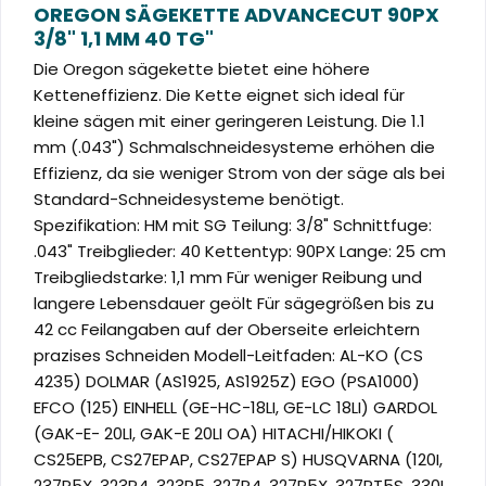
OREGON SÄGEKETTE ADVANCECUT 90PX
3/8" 1,1 MM 40 TG"
Die Oregon sägekette bietet eine höhere
Ketteneffizienz. Die Kette eignet sich ideal für
kleine sägen mit einer geringeren Leistung. Die 1.1
mm (.043") Schmalschneidesysteme erhöhen die
Effizienz, da sie weniger Strom von der säge als bei
Standard-Schneidesysteme benötigt.
Spezifikation: HM mit SG Teilung: 3/8" Schnittfuge:
.043" Treibglieder: 40 Kettentyp: 90PX Lange: 25 cm
Treibgliedstarke: 1,1 mm Für weniger Reibung und
langere Lebensdauer geölt Für sägegrößen bis zu
42 cc Feilangaben auf der Oberseite erleichtern
prazises Schneiden Modell-Leitfaden: AL-KO (CS
4235) DOLMAR (AS1925, AS1925Z) EGO (PSA1000)
EFCO (125) EINHELL (GE-HC-18LI, GE-LC 18LI) GARDOL
(GAK-E- 20LI, GAK-E 20LI OA) HITACHI/HIKOKI (
CS25EPB, CS27EPAP, CS27EPAP S) HUSQVARNA (120I,
237P5X, 323P4, 323P5, 327P4, 327P5X, 327PT5S, 330I,