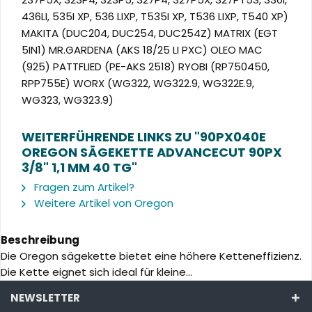
436LI, 535I XP, 536 LIXP, T535I XP, T536 LIXP, T540 XP)
MAKITA (DUC204, DUC254, DUC254Z) MATRIX (EGT
5IN1) MR.GARDENA (AKS 18/25 LI PXC) OLEO MAC
(925) PATTFLIED (PE-AKS 2518) RYOBI (RP750450,
RPP755E) WORX (WG322, WG322.9, WG322E.9,
WG323, WG323.9)
WEITERFÜHRENDE LINKS ZU "90PX040E
OREGON SÄGEKETTE ADVANCECUT 90PX
3/8" 1,1 MM 40 TG"
Fragen zum Artikel?
Weitere Artikel von Oregon
Beschreibung
Die Oregon sägekette bietet eine höhere Ketteneffizienz.
Die Kette eignet sich ideal für kleine...
NEWSLETTER