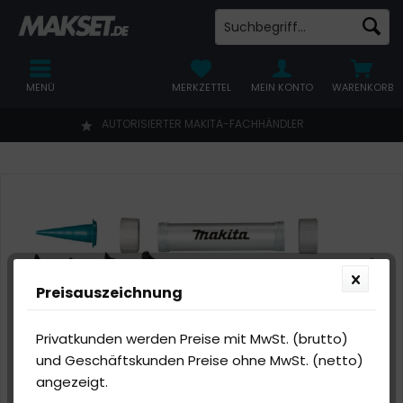
MENÜ
MERKZETTEL
MEIN KONTO
WARENKORB
AUTORISIERTER MAKITA-FACHHÄNDLER
Preisauszeichnung
Privatkunden werden Preise mit MwSt. (brutto)
und Geschäftskunden Preise ohne MwSt. (netto)
angezeigt.
Abbildung ähnlich