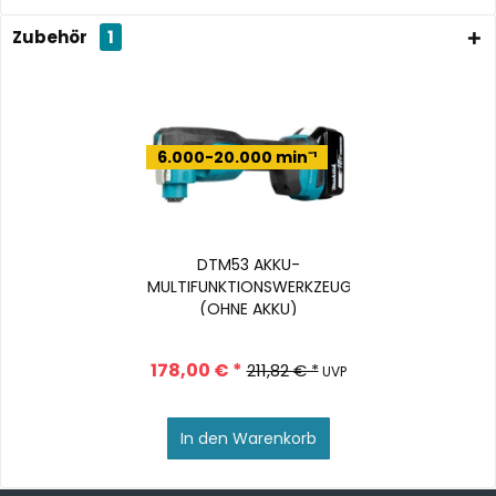
Zubehör
1
6.000-20.000 min⁻¹
DTM53 AKKU-
MULTIFUNKTIONSWERKZEUG
(OHNE AKKU)
178,00 € *
211,82 € *
UVP
In den
Warenkorb