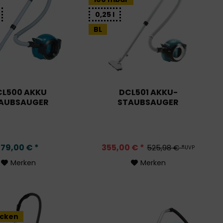
0,25 l
BL
CL500 AKKU
DCL501 AKKU-
AUBSAUGER
STAUBSAUGER
79,00 € *
355,00 € *
525,98 € *
UVP
Merken
Merken
ocken