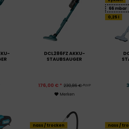
66 mbar
0,25 l
KKU-
DCL286FZ AKKU-
D
GER
STAUBSAUGER
ST
*
176,00 € *
3
230,86 € *
UVP
Merken
nass / trocken
nass / tr