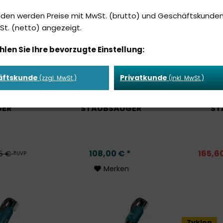
82 mbar
nden werden Preise mit MwSt. (brutto) und Geschäftskunden
0,75 l
t. (netto) angezeigt.
BL
hlen Sie Ihre bevorzugte Einstellung:
äftskunde
Privatkunde
(zzgl. MwSt.)
(inkl. MwSt.)
KU-
DCL282 AKKU-
DCL
GER
STAUBSAUGER
ST
108,00 € *
165,6
5 € *
UVP
Merken
Zyklon