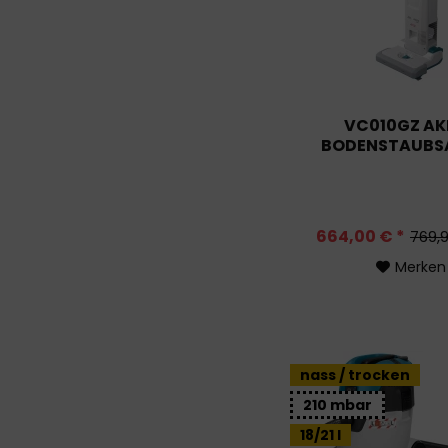
VC010GZ AK
BODENSTAUBS
664,00 € *
769,9
Merken
nass / trocken
210 mbar
18/21 l