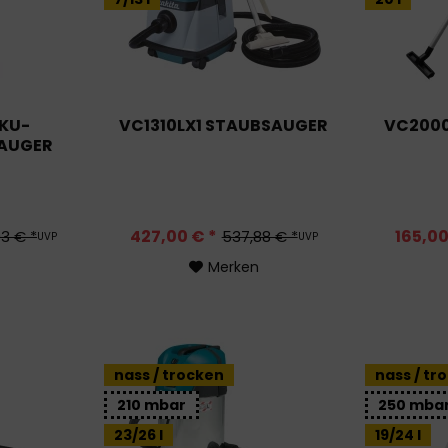
KU-
VC1310LX1 STAUBSAUGER
VC2000
AUGER
427,00 € *
165,00
3 € *
537,88 € *
UVP
UVP
Merken
nass / trocken
nass / tr
210 mbar
250 mba
23/26 l
19/24 l