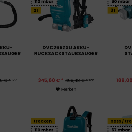
110 mbar
60 mbar
2 l
3 l
AKKU-
DVC265ZXU AKKU-
DV
BSAUGER
RUCKSACKSTAUBSAUGER
ST
345,60 € *
189,00
0 € *
466,48 € *
UVP
UVP
Merken
trocken
nass / tr
110 mbar
67 mbar