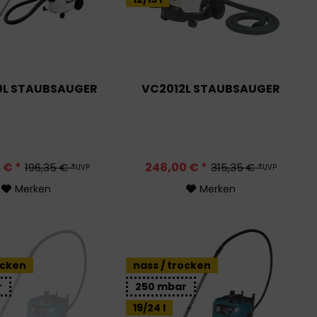
L STAUBSAUGER
VC2012L STAUBSAUGER
 € *
248,00 € *
196,35 € *
315,35 € *
UVP
UVP
Merken
Merken
ocken
nass / trocken
r
250 mbar
19/24 l