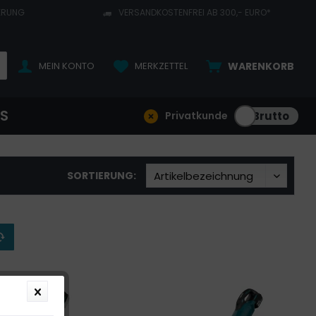
ERUNG
VERSANDKOSTENFREI AB 300,- EURO*
MEIN KONTO
MERKZETTEL
WARENKORB
NS
Privatkunde
SORTIERUNG: