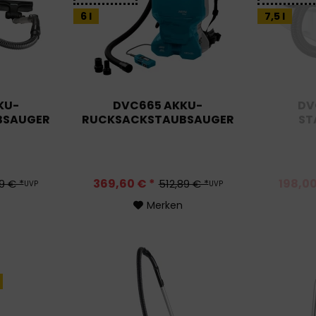
6 l
7,5 l
KU-
DVC665 AKKU-
DV
BSAUGER
RUCKSACKSTAUBSAUGER
ST
369,60 € *
198,00
9 € *
512,89 € *
UVP
UVP
Merken