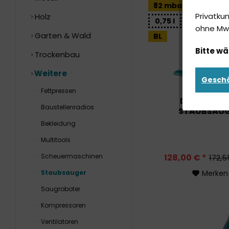
82 mbar
Privatku
Holz
0,75 l
ohne MwS
Garten & Wald
BL
Bitte wä
Trockenbau
Weitere
Gesch
Fettpressen
DCL281 AK
Baustellenradios
STAUBSAU
Bekleidung
Multitools
Scheuermaschinen
128,00 € *
172,5
Staubsauger
Merken
Saugroboter
Kompressoren
Ventilatoren