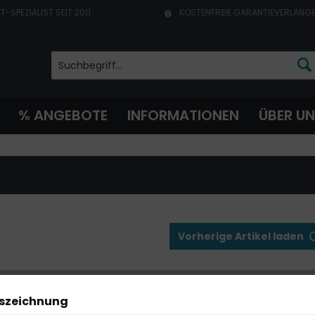
T-SPEZIALIST SEIT 2011
KOSTENFREIE GARANTIEVERLÄNG
% ANGEBOTE
INFORMATIONEN
ÜBER U
Vorherige Artikel laden
uszeichnung