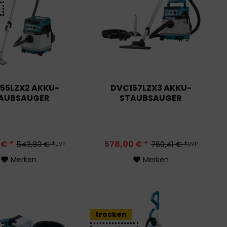
55LZX2 AKKU-
DVC157LZX3 AKKU-
AUBSAUGER
STAUBSAUGER
 € *
578,00 € *
543,83 € *
760,41 € *
UVP
UVP
Merken
Merken
trocken