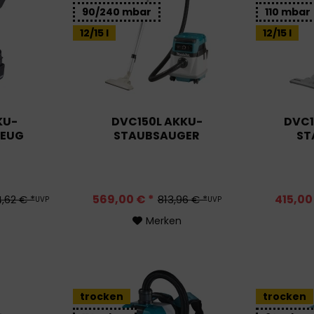
90/240 mbar
110 mbar
12/15 l
12/15 l
KU-
DVC150L AKKU-
DVC1
ZEUG
STAUBSAUGER
ST
569,00 € *
415,00
,62 € *
813,96 € *
UVP
UVP
Merken
trocken
trocken