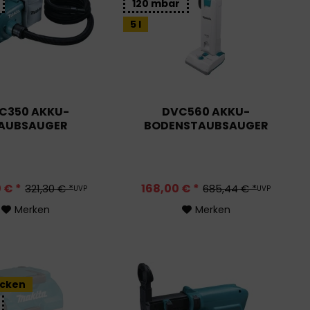
120 mbar
5 l
C350 AKKU-
DVC560 AKKU-
AUBSAUGER
BODENSTAUBSAUGER
 € *
168,00 € *
321,30 € *
685,44 € *
UVP
UVP
Merken
Merken
ocken