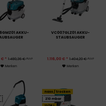
6GMZ01 AKKU-
VC007GLZ01 AKKU-
AUBSAUGER
STAUBSAUGER
 € *
1.116,00 € *
1.480,36 € *
1.404,20 € *
UVP
UVP
Merken
Merken
nass / trocken
210 mbar
12/15 l