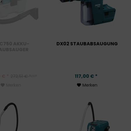
C750 AKKU-
DX02 STAUBABSAUGUNG
AUBSAUGER
 € *
117,00 € *
272,51 € *
UVP
Merken
Merken