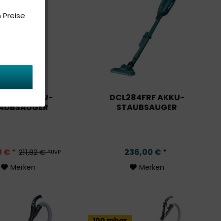
 Preise
283FZ AKKU-
DCL284FRF AKKU-
AUBSAUGER
STAUBSAUGER
0 € *
236,00 € *
211,82 € *
UVP
Merken
Merken
100 mbar