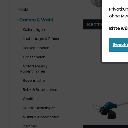
Privatku
Holz
ohne MwS
Garten & Wald
KETTENSÄGEN
Bitte wä
Kettensägen
Laubsauger & Bläser
Gesch
Heckenscheren
Grasscheren
Motorsensen /
Rasentrimmer
Rasenmäher
Reb- & Baumschere
Gebläse
Hochdruckreiniger
Multifunktionsantrieb
Pumpen