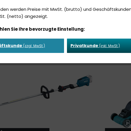
nden werden Preise mit MwSt. (brutto) und Geschäftskunden
t. (netto) angezeigt.
LAUBSAUGER & BLÄSER
HECKEN
hlen Sie Ihre bevorzugte Einstellung:
äftskunde
Privatkunde
(zzgl. MwSt.)
(inkl. MwSt.)