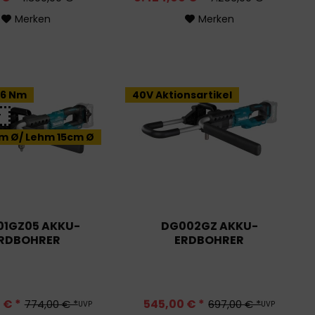
Merken
Merken
36 Nm
40V Aktionsartikel
r
m Ø/ Lehm 15cm Ø
01GZ05 AKKU-
DG002GZ AKKU-
RDBOHRER
ERDBOHRER
 € *
545,00 € *
774,00 € *
697,00 € *
UVP
UVP