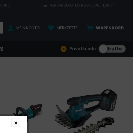
ERUNG
VERSANDKOSTENFREI AB 300,- EURO*
MEIN KONTO
MERKZETTEL
WARENKORB
NS
Privatkunde