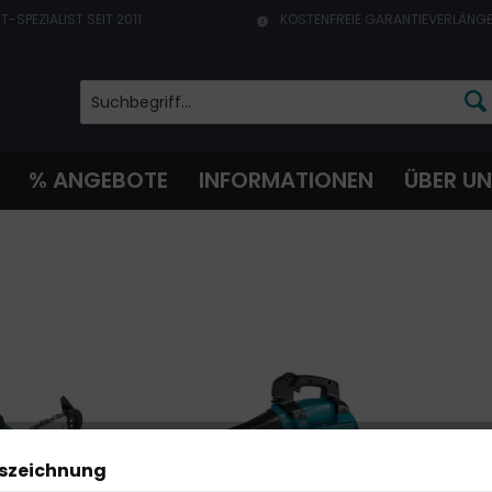
T-SPEZIALIST SEIT 2011
KOSTENFREIE GARANTIEVERLÄNG
% ANGEBOTE
INFORMATIONEN
ÜBER U
uszeichnung