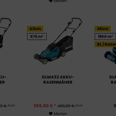
Merken
43cm
46cm
575 m²
1900 m²
BL / Rada
KU-
DLM432 AKKU-
DL
ER
RASENMÄHER
R
269,00 € *
9
0 € *
465,00 € *
UVP
UVP
Merken