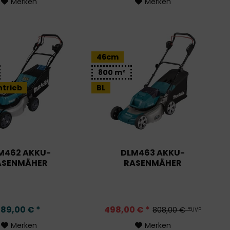
Merken
Merken
46cm
800 m²
ntrieb
BL
M462 AKKU-
DLM463 AKKU-
ASENMÄHER
RASENMÄHER
89,00 € *
498,00 € *
808,00 € *
UVP
Merken
Merken