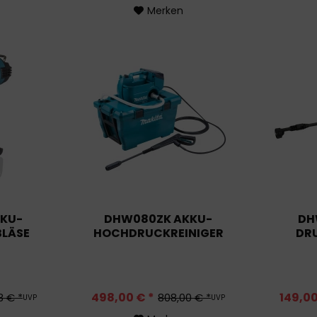
Merken
KKU-
DHW080ZK AKKU-
DH
BLÄSE
HOCHDRUCKREINIGER
DR
498,00 € *
149,00
8 € *
808,00 € *
UVP
UVP