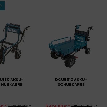
U180 AKKU-
DCU601Z AKKU-
CHUBKARRE
SCHUBKARRE
 € *
6.424,00 € *
1.390,00 € *
7.256,00 € *
UVP
UVP