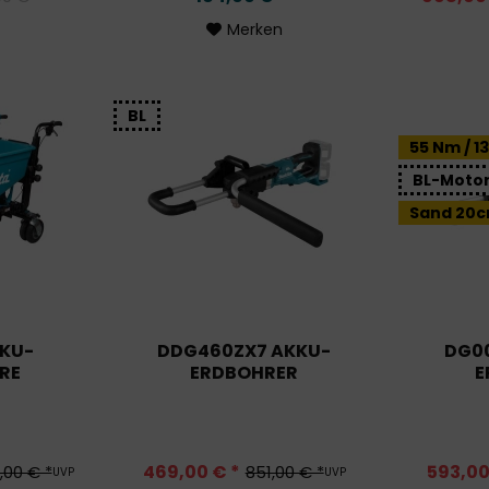
Merken
BL
55 Nm / 1
BL-Moto
Sand 20c
KU-
DDG460ZX7 AKKU-
DG0
RE
ERDBOHRER
E
469,00 € *
593,00
,00 € *
851,00 € *
UVP
UVP