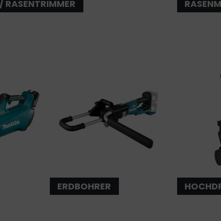
/ RASENTRIMMER
RASEN
ERDBOHRER
HOCHDR