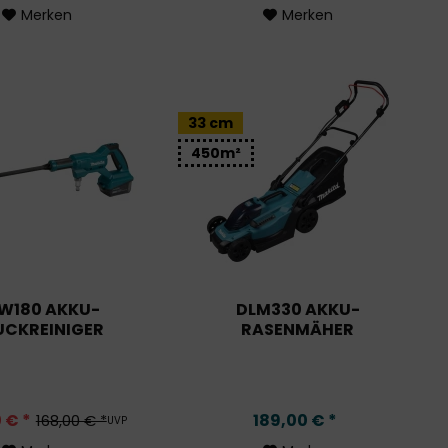
Merken
Merken
33 cm
450m²
W180 AKKU-
DLM330 AKKU-
UCKREINIGER
RASENMÄHER
 € *
189,00 € *
168,00 € *
UVP