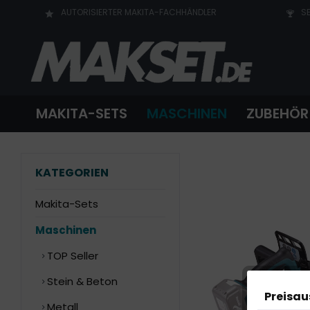
AUTORISIERTER MAKITA-FACHHÄNDLER
SE
MAKITA-SETS
MASCHINEN
ZUBEHÖR
KATEGORIEN
Makita-Sets
Maschinen
TOP Seller
Stein & Beton
Preisa
Metall