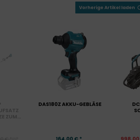
Vorherige Artikel laden
P
DAS180Z AKKU-GEBLÄSE
DC
UFSATZ
S
E ZUM...
164,00 € *
998,00
0 € *
UVP